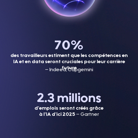
70
%
des travailleurs estiment que les compétences en
IA et en data seront cruciales pour leur carrière
future
– Indeed, Capgemini
2.3
 millions
d’emplois seront créés grâce
à l’IA d’ici 2025
– Gartner